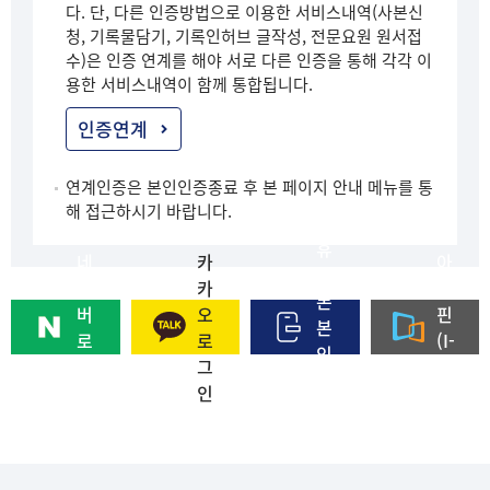
다. 단, 다른 인증방법으로 이용한 서비스내역(사본신
청, 기록물담기, 기록인허브 글작성, 전문요원 원서접
수)은 인증 연계를 해야 서로 다른 인증을 통해 각각 이
용한 서비스내역이 함께 통합됩니다.
인증연계
연계인증은 본인인증종료 후 본 페이지 안내 메뉴를 통
해 접근하시기 바랍니다.
휴
네
카
아
대
이
카
이
폰
버
오
핀
본
로
로
(I-
인
그
그
PI
인
인
인
N)
증