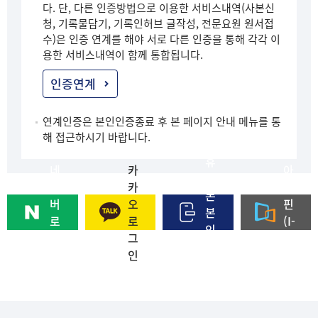
다. 단, 다른 인증방법으로 이용한 서비스내역(사본신
청, 기록물담기, 기록인허브 글작성, 전문요원 원서접
수)은 인증 연계를 해야 서로 다른 인증을 통해 각각 이
용한 서비스내역이 함께 통합됩니다.
인증연계
연계인증은 본인인증종료 후 본 페이지 안내 메뉴를 통
해 접근하시기 바랍니다.
휴
네
카
아
대
이
카
이
폰
버
오
핀
본
로
로
(I-
인
그
그
PI
인
인
인
N)
증