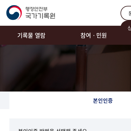
통합
기록물 열람
참여ㆍ민원
본인인증