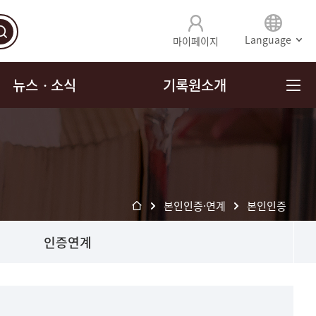
Language
마이페이지
뉴스ㆍ소식
기록원소개
본인인증·연계
본인인증
인증연계