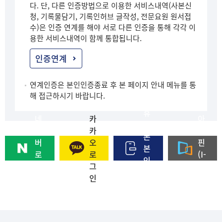
다. 단, 다른 인증방법으로 이용한 서비스내역(사본신
청, 기록물담기, 기록인허브 글작성, 전문요원 원서접
수)은 인증 연계를 해야 서로 다른 인증을 통해 각각 이
용한 서비스내역이 함께 통합됩니다.
인증연계
연계인증은 본인인증종료 후 본 페이지 안내 메뉴를 통
해 접근하시기 바랍니다.
휴
네
카
아
대
이
카
이
폰
버
오
핀
본
로
로
(I-
인
그
그
PI
인
인
인
N)
증