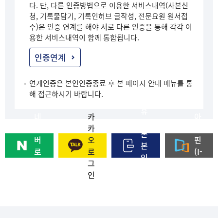
다. 단, 다른 인증방법으로 이용한 서비스내역(사본신
청, 기록물담기, 기록인허브 글작성, 전문요원 원서접
수)은 인증 연계를 해야 서로 다른 인증을 통해 각각 이
용한 서비스내역이 함께 통합됩니다.
인증연계
연계인증은 본인인증종료 후 본 페이지 안내 메뉴를 통
해 접근하시기 바랍니다.
휴
네
카
아
대
이
카
이
폰
버
오
핀
본
로
로
(I-
인
그
그
PI
인
인
인
N)
증