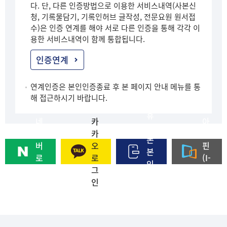
다. 단, 다른 인증방법으로 이용한 서비스내역(사본신
청, 기록물담기, 기록인허브 글작성, 전문요원 원서접
수)은 인증 연계를 해야 서로 다른 인증을 통해 각각 이
용한 서비스내역이 함께 통합됩니다.
인증연계
연계인증은 본인인증종료 후 본 페이지 안내 메뉴를 통
해 접근하시기 바랍니다.
휴
네
카
아
대
이
카
이
폰
버
오
핀
본
로
로
(I-
인
그
그
PI
인
인
인
N)
증