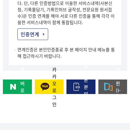
다. 단, 다른 인증방법으로 이용한 서비스내역(사본신
청, 기록물담기, 기록인허브 글작성, 전문요원 원서접
수)은 인증 연계를 해야 서로 다른 인증을 통해 각각 이
용한 서비스내역이 함께 통합됩니다.
인증연계
연계인증은 본인인증종료 후 본 페이지 안내 메뉴를 통
해 접근하시기 바랍니다.
휴
네
카
아
대
이
카
이
폰
버
오
핀
본
로
로
(I-
인
그
그
PI
인
인
인
N)
증