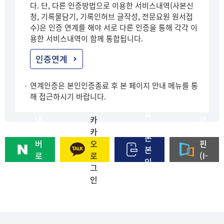
다. 단, 다른 인증방법으로 이용한 서비스내역(사본신
청, 기록물담기, 기록인허브 글작성, 전문요원 원서접
수)은 인증 연계를 해야 서로 다른 인증을 통해 각각 이
용한 서비스내역이 함께 통합됩니다.
인증연계
연계인증은 본인인증종료 후 본 페이지 안내 메뉴를 통
해 접근하시기 바랍니다.
휴
네
카
아
대
이
카
이
폰
버
오
핀
본
로
로
(I-
인
그
그
PI
인
인
인
N)
증