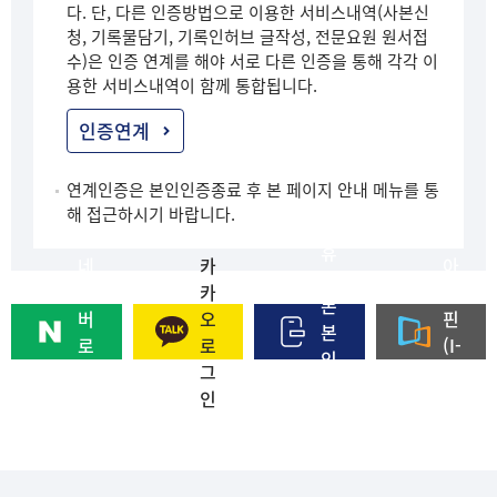
다. 단, 다른 인증방법으로 이용한 서비스내역(사본신
청, 기록물담기, 기록인허브 글작성, 전문요원 원서접
수)은 인증 연계를 해야 서로 다른 인증을 통해 각각 이
용한 서비스내역이 함께 통합됩니다.
인증연계
연계인증은 본인인증종료 후 본 페이지 안내 메뉴를 통
해 접근하시기 바랍니다.
휴
네
카
아
대
이
카
이
폰
버
오
핀
본
로
로
(I-
인
그
그
PI
인
인
인
N)
증