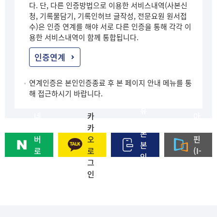
다. 단, 다른 인증방법으로 이용한 서비스내역(사본신
청, 기록물담기, 기록인허브 글작성, 전문요원 원서접
수)은 인증 연계를 해야 서로 다른 인증을 통해 각각 이
용한 서비스내역이 함께 통합됩니다.
인증연계
연계인증은 본인인증종료 후 본 페이지 안내 메뉴를 통
해 접근하시기 바랍니다.
휴
네
카
아
대
이
카
이
폰
버
오
핀
본
로
로
(I-
인
그
그
PI
인
인
인
N)
증