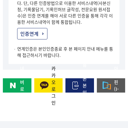
다. 단, 다른 인증방법으로 이용한 서비스내역(사본신
청, 기록물담기, 기록인허브 글작성, 전문요원 원서접
수)은 인증 연계를 해야 서로 다른 인증을 통해 각각 이
용한 서비스내역이 함께 통합됩니다.
인증연계
연계인증은 본인인증종료 후 본 페이지 안내 메뉴를 통
해 접근하시기 바랍니다.
휴
네
카
아
대
이
카
이
폰
버
오
핀
본
로
로
(I-
인
그
그
PI
인
인
인
N)
증