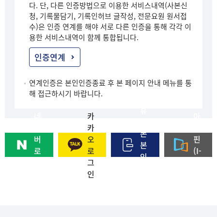
다. 단, 다른 인증방법으로 이용한 서비스내역(사본신
청, 기록물담기, 기록인허브 글작성, 전문요원 원서접
수)은 인증 연계를 해야 서로 다른 인증을 통해 각각 이
용한 서비스내역이 함께 통합됩니다.
인증연계
연계인증은 본인인증종료 후 본 페이지 안내 메뉴를 통
해 접근하시기 바랍니다.
휴
네
카
아
대
이
카
이
폰
버
오
핀
본
로
로
(I-
인
그
그
PI
인
인
인
N)
증