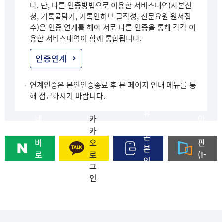
다. 단, 다른 인증방법으로 이용한 서비스내역(사본신
청, 기록물담기, 기록인허브 글작성, 전문요원 원서접
수)은 인증 연계를 해야 서로 다른 인증을 통해 각각 이
용한 서비스내역이 함께 통합됩니다.
인증연계
연계인증은 본인인증종료 후 본 페이지 안내 메뉴를 통
해 접근하시기 바랍니다.
휴
네
카
아
대
이
카
이
폰
버
오
핀
본
로
로
(I-
인
그
그
PI
인
인
인
N)
증