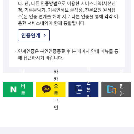
다. 단, 다른 인증방법으로 이용한 서비스내역(사본신
청, 기록물담기, 기록인허브 글작성, 전문요원 원서접
수)은 인증 연계를 해야 서로 다른 인증을 통해 각각 이
용한 서비스내역이 함께 통합됩니다.
인증연계
연계인증은 본인인증종료 후 본 페이지 안내 메뉴를 통
해 접근하시기 바랍니다.
휴
네
카
아
대
이
카
이
폰
버
오
핀
본
로
로
(I-
인
그
그
PI
인
인
인
N)
증